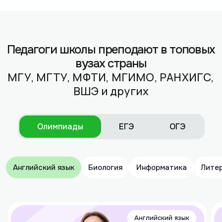
Педагоги школы преподают в топовых
вузах страны
МГУ, МГТУ, МФТИ, МГИМО, РАНХИГС,
ВШЭ и других
Олимпиады
ЕГЭ
ОГЭ
Английский язык
Биология
Информатика
Лите
Английский язык