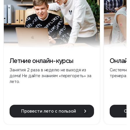
Летние онлайн-курсы
Онлай
Занятия 2 раза в неделю не выходя из
Системная
дома! Не дайте знаниям «перегореть» за
тренерами
лето.
Провести лето с пользой
Ст