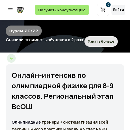
0
Получить консультацию
Войти
Курсы 26/27
Снизили стоимость обучения в 2 раза!
Узнать больше
Онлайн-интенсив по
олимпиадной физике для 8-9
классов. Региональный этап
ВсОШ
Олимпиадные
тренеры + систематизация всей
теории + много практики и задач = успех на РЭ