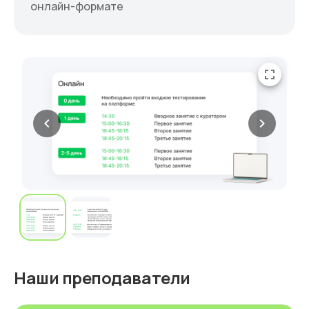
онлайн-формате
fullscreen
chevron_left
chevron_right
Наши преподаватели