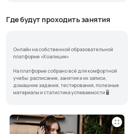
Где будут проходить занятия
Онлайн на собственной образовательной
платформе «Коалиции»
На платформе собрано всё для комфортной
учебы: расписание, занятия и их записи,
домашние задания, тестирования, полезные
материалы и статистика успеваемости 🖥️
fullscreen