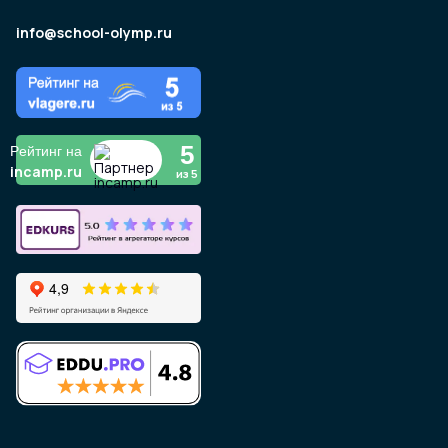
info@school-olymp.ru
5
Рейтинг на
incamp.ru
из 5