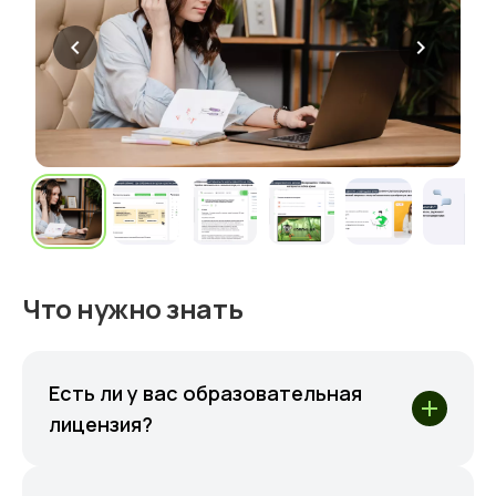
chevron_left
chevron_right
Что нужно знать
Есть ли у вас образовательная
лицензия?