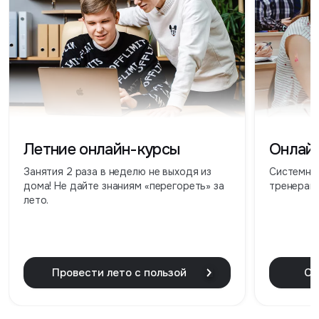
Летние онлайн-курсы
Онлай
Занятия 2 раза в неделю не выходя из
Системная
дома! Не дайте знаниям «перегореть» за
тренерами
лето.
Провести лето с пользой
Ст