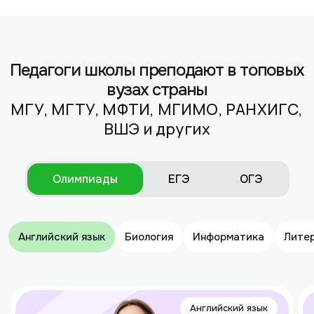
Педагоги школы преподают в топовых
вузах страны
МГУ, МГТУ, МФТИ, МГИМО, РАНХИГС,
ВШЭ и других
Олимпиады
ЕГЭ
ОГЭ
Английский язык
Биология
Информатика
Лите
Английский язык