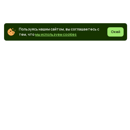
Пользуясь нашим сайтом, вы соглашаетесь с
Окей
тем, что
мы используем cookies
Коалиция
+7 (800) 333-64-55
ООО «Коалиция»
г.Москва, ул Воронцово Поле, д. 16 стр. 1
ИНН 7714461592
ОГРН 1207700225963