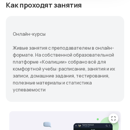
Как проходят занятия
Онлайн-курсы
Живые занятия с преподавателем в онлайн-
формате. На собственной образовательной
платформе «Коалиции» собрано всё для
комфортной учебы: расписание, занятия и их
записи, домашние задания, тестирования,
полезные материалы и статистика
успеваемости
fullscreen