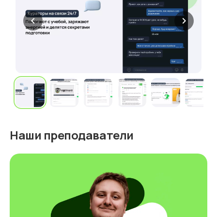
chevron_left
chevron_right
Наши преподаватели