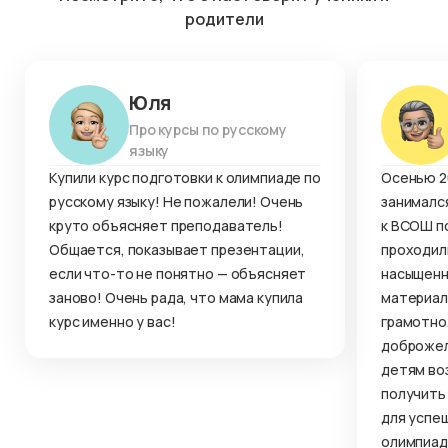
родители
Юля
Про курсы по русскому
языку
Купили курс подготовки к олимпиаде по
Осенью 2
русскому языку! Не пожалели! Очень
занималс
круто объясняет преподаватель!
к ВСОШ по
Общается, показывает презентации,
проходил
если что-то не понятно — объясняет
насыщенн
заново! Очень рада, что мама купила
материал
курс именно у вас!
грамотно
доброжел
детям во
получить
для успе
олимпиад