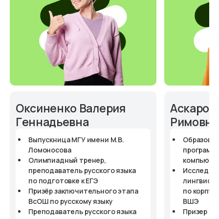
Оксиненко Валерия
Аскаров
Геннадьевна
Римовна
Выпускница МГУ имени М.В.
Образован
Ломоносова
программа
Олимпиадный тренер,
компьютер
преподаватель русского языка
Исследова
по подготовке к ЕГЭ
лингвисти
Призёр заключительного этапа
по корпус
ВсОШ по русскому языку
ВШЭ
Преподаватель русского языка
Призер РЭ