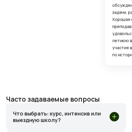
обсужден
задачи, р
Хорошая 
преподав
удовольс
летнюю в
участие 
по истори
Часто задаваемые вопросы
Что выбрать: курс, интенсив или
выездную школу?