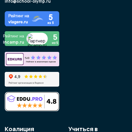
info@school-olymp.ru
5
Рейтинг на
incamp.ru
из 5
Коалиция
Учиться в